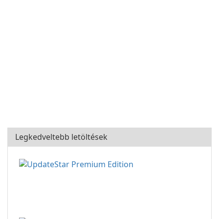
Legkedveltebb letöltések