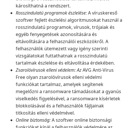
károsíthatná a rendszert.
Rosszindulatú programok észlelése:
A víruskereső
szoftver fejlett észlelési algoritmusokat használ a
rosszindulatú programok, vírusok, trójaiak és
egyéb fenyegetések azonosítására és
eltávolítására a felhasználói eszközökről. A
felhasználók ütemezett vagy igény szerinti
vizsgálatokat futtathatnak a rosszindulatú
tartalmak észlelése és eltávolítása érdekében.
Zsarolóvírusok elleni védelem: Az
AVG Anti-Virus
Free olyan zsarolóvírusok elleni védelmi
funkciókat tartalmaz, amelyek segítenek
megelőzni a ransomware támadásokat a gyanús
viselkedés figyelésével, a ransomware kísérletek
blokkolásával és a felhasználók fájljainak
titkosítás elleni védelmével.
Online biztonság:
A szoftver online biztonsági
funkciókat kínál a felhasználók védelmére az