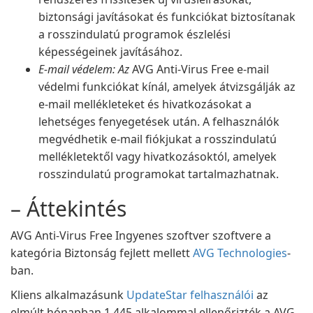
biztonsági javításokat és funkciókat biztosítanak
a rosszindulatú programok észlelési
képességeinek javításához.
E-mail védelem: Az
AVG Anti-Virus Free e-mail
védelmi funkciókat kínál, amelyek átvizsgálják az
e-mail mellékleteket és hivatkozásokat a
lehetséges fenyegetések után. A felhasználók
megvédhetik e-mail fiókjukat a rosszindulatú
mellékletektől vagy hivatkozásoktól, amelyek
rosszindulatú programokat tartalmazhatnak.
– Áttekintés
AVG Anti-Virus Free Ingyenes szoftver szoftvere a
kategória Biztonság fejlett mellett
AVG Technologies
-
ban.
Kliens alkalmazásunk
UpdateStar felhasználói
az
elmúlt hónapban 1 445 alkalommal ellenőrizték a AVG