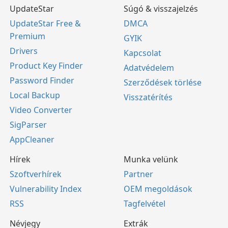
UpdateStar
Súgó & visszajelzés
UpdateStar Free &
DMCA
Premium
GYIK
Drivers
Kapcsolat
Product Key Finder
Adatvédelem
Password Finder
Szerződések törlése
Local Backup
Visszatérítés
Video Converter
SigParser
AppCleaner
Hírek
Munka velünk
Szoftverhírek
Partner
Vulnerability Index
OEM megoldások
RSS
Tagfelvétel
Névjegy
Extrák