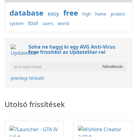
database
free
easy
high
home
protect
tool
system
users
world
Soha ne hagyj ki egy AVG Anti-Virus
Free frissítést az UpdateStar-ral
Jelenlegi hírlevél
Utolsó frissítések