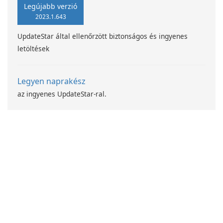
Legújabb verzió
2023.1.643
UpdateStar által ellenőrzött biztonságos és ingyenes
letöltések
Legyen naprakész
az ingyenes UpdateStar-ral.