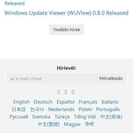
Windows Update Viewer (WUView) 0.8.0 Released
További hírek
Hírlevél:
English
Deutsch
Español
Français
Italiano
日本語
한국어
Nederlands
Polski
Português
Русский
Svenska
Türkçe
Tiếng Việt
中文(简体)
中文(繁體)
Magyar
हिन्दी