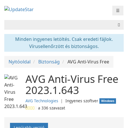
☰
Minden ingyenes letöltés. Csak eredeti fájlok.
Vírusellenőrzött és biztonságos.
Nyitóoldal
Biztonság
AVG Anti-Virus Free
AVG Anti-Virus Free
2023.1.643
AVG Technologies
❘
Ingyenes szoftver
Windows
a
336
szavazat
Legújabb verzió