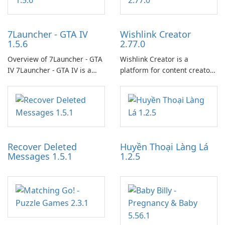
7Launcher - GTA IV
Wishlink Creator
1.5.6
2.77.0
Overview of 7Launcher - GTA
Wishlink Creator is a
IV 7Launcher - GTA IV is a
platform for content creators
specialized software
designed to monetize their
application designed to
work through built-in brand
optimize the gaming
partnerships and integrated
experience for Grand Theft
tools for content distribution
Auto IV.
and audience engagement.
Recover Deleted
Huyền Thoại Làng Lá
Messages 1.5.1
1.2.5