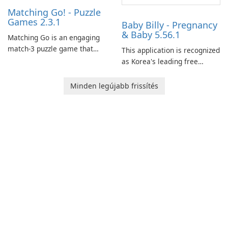
Matching Go! - Puzzle
Games 2.3.1
Baby Billy - Pregnancy
& Baby 5.56.1
Matching Go is an engaging
match-3 puzzle game that
This application is recognized
invites players to join Chloe
as Korea's leading free
and her charming corgi,
platform for pregnancy and
Ollie, on an adventurous
baby tracking, offering
Minden legújabb frissítés
journey across diverse
essential healthcare tips and
landscapes.
doctor-approved articles.