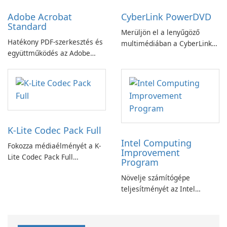
Adobe Acrobat
CyberLink PowerDVD
Standard
Merüljön el a lenyűgöző
Hatékony PDF-szerkesztés és
multimédiában a CyberLink
együttműködés az Adobe
PowerDVD-vel
Acrobat Standard
alkalmazással.
K-Lite Codec Pack Full
Intel Computing
Fokozza médiaélményét a K-
Improvement
Lite Codec Pack Full
Program
segítségével!
Növelje számítógépe
teljesítményét az Intel
számítástechnika-fejlesztési
programjával