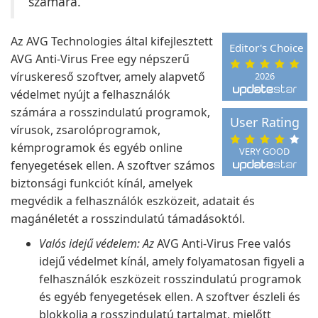
számára.
Az AVG Technologies által kifejlesztett
Editor's Choice
AVG Anti-Virus Free egy népszerű
víruskereső szoftver, amely alapvető
2026
védelmet nyújt a felhasználók
számára a rosszindulatú programok,
User Rating
vírusok, zsarolóprogramok,
kémprogramok és egyéb online
VERY GOOD
fenyegetések ellen. A szoftver számos
biztonsági funkciót kínál, amelyek
megvédik a felhasználók eszközeit, adatait és
magánéletét a rosszindulatú támadásoktól.
Valós idejű védelem: Az
AVG Anti-Virus Free valós
idejű védelmet kínál, amely folyamatosan figyeli a
felhasználók eszközeit rosszindulatú programok
és egyéb fenyegetések ellen. A szoftver észleli és
blokkolja a rosszindulatú tartalmat, mielőtt